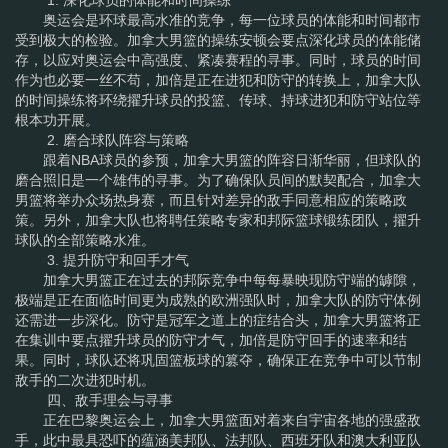
1. 深化球员的体能和时间操练
奥运会是环球最高水准的竞争，每一位球员的体能和时间都市
受到极大的检验。加拿大男篮的操练安顿会要点深化球员的体能储
存，以应对奥运会中高强度、紧凑赛程的寻事。同时，球员的时间
作为也必要一丝不苟，加倍是正在进犯和防守的转换上，加拿大队
的时间操练将环绕擢升球员的投篮、传球、持球进犯和防守站位等
根本功开展。
2. 磨合球队阵容与策略
跟着NBA球员的参预，加拿大男篮的阵容日渐华丽，但球队的
磨合照旧是一个雄伟的寻事。为了确保队员间的默契配合，加拿大
男篮将举办众场热身赛，而且针对差异的敌手同意相应的策略政
策。另外，加拿大队也将聘任策略专家和邦际篮球锻练团队，擢升
球队的全部策略水准。
3. 提升防守和回手才气
加拿大男篮正在过去的邦际竞争中每每暴映现防守端的罅隙，
极端是正在面临时间更为成熟的欧洲强队时，加拿大队的防守体例
还需进一步深化。防守是冠军之道上的症结合头，加拿大男篮将正
在集训中要点擢升球员的防守才气，加倍是防守回手的速率和结
果。同时，球队还将巩固篮板球的篡夺，确保正在竞争中可以节制
敌手的二次进犯时机。
四、敌手理会与寻事
正在巴黎奥运会上，加拿大男篮面对着来自宇宙各地的强盛敌
手，此中最具恐吓的蕴涵美邦队、法邦队、西班牙队和澳大利亚队